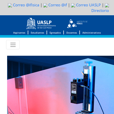
Correo @ifisica
|
Correo @if
|
Correo UASLP
|
Directorio
Aspirantes
Estudiantes
Egresados
Docentes
Administrativos