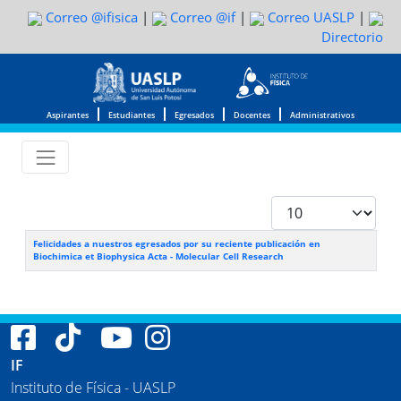
Correo @ifisica
|
Correo @if
|
Correo UASLP
|
Directorio
Aspirantes
Estudiantes
Egresados
Docentes
Administrativos
Cantidad a mostra
Tabla de artículos
Felicidades a nuestros egresados por su reciente publicación en
Biochimica et Biophysica Acta - Molecular Cell Research
IF
Instituto de Física - UASLP