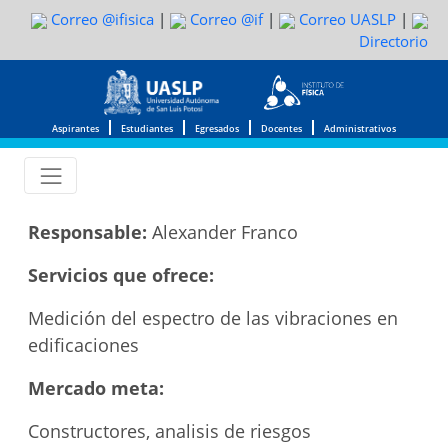
Correo @ifisica
|
Correo @if
|
Correo UASLP
|
Directorio
Aspirantes
Estudiantes
Egresados
Docentes
Administrativos
Responsable:
Alexander Franco
Servicios que ofrece:
Medición del espectro de las vibraciones en
edificaciones
Mercado meta:
Constructores, analisis de riesgos