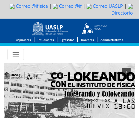
Correo @ifisica
|
Correo @if
|
Correo UASLP
|
Directorio
Aspirantes
Estudiantes
Egresados
Docentes
Administrativos